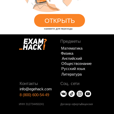
ОТКРЫТЬ
нажмите для перехода
Предметы
Математика
Физика
Английский
Обществознание
Русский язык
Литература
Контакты
Соц. сети
info@egehack.com
8 (800) 600-54-49
ИНН 312734450241
Договор оферты
Лицензия