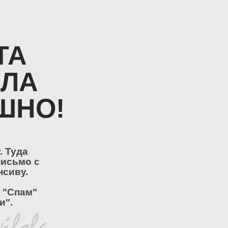
ТА
ЛА
ШНО!
. Туда
письмо с
нсиву.
 "Спам"
и".